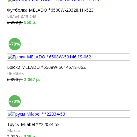
Футболка MELADO *6508W-20328.1H-523
Белье для сна
3 200 р.
960 р.
-70%
Брюки MELADO *6508W-50146.1S-062
Пижамы
6 890 р.
2 067 р.
-70%
Трусы Milabel **22034-53
Макси
2 750 р.
825 р.