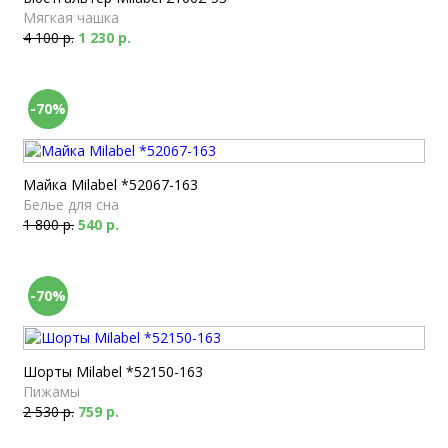
Мягкая чашка
4 100 р.
1 230 р.
-70%
Майка Milabel *52067-163
Белье для сна
1 800 р.
540 р.
-70%
Шорты Milabel *52150-163
Пижамы
2 530 р.
759 р.