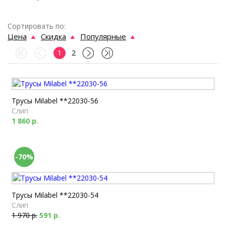
Сортировать по:
Цена
Скидка
Популярные
1
2
Трусы Milabel **22030-56
Слип
1 860 р.
-70%
Трусы Milabel **22030-54
Слип
1 970 р.
591 р.