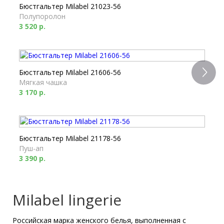
Бюстгальтер Milabel 21023-56
Полупоролон
3 520 р.
Бюстгальтер Milabel 21606-56
Мягкая чашка
3 170 р.
Бюстгальтер Milabel 21178-56
Пуш-ап
3 390 р.
Milabel lingerie
Трусы Milabel **22033-56
Брифы
Российская марка женского белья, выполненная с