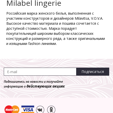
Milabel lingerie
Трусы Milabel **22030-56
Слип
Российская марка женского белья, выполненная с
1 860 р.
участием конструкторов и дизайнеров Milavitsa, V.O.V.A.
Высокое качество материала и пошива сочетается с
доступной стоимостью. Марка порадует
покупательницей широким выбором классических
конструкций и размерного ряда, а также оригинальными
и изящными fashion линиями.
Подписаться
Подпишитесь на новости и получайте
действующих акциях
информацию о