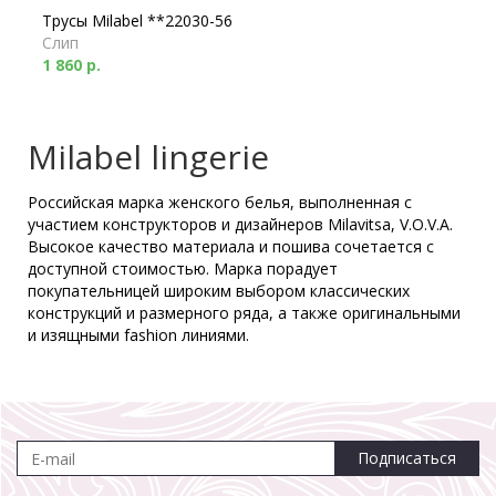
Трусы Milabel **22030-56
Слип
1 860 р.
Milabel lingerie
Трусы Milabel **22033-56
Брифы
Российская марка женского белья, выполненная с
1 830 р.
участием конструкторов и дизайнеров Milavitsa, V.O.V.A.
Высокое качество материала и пошива сочетается с
доступной стоимостью. Марка порадует
покупательницей широким выбором классических
конструкций и размерного ряда, а также оригинальными
и изящными fashion линиями.
Подписаться