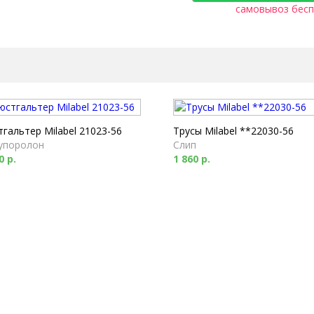
самовывоз бесп
гальтер Milabel 21023-56
Трусы Milabel **22030-56
упоролон
Слип
0 р.
1 860 р.