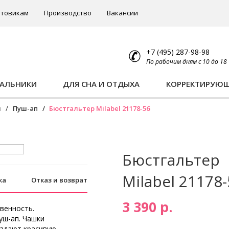
товикам
Производство
Вакансии
+7 (495) 287-98-98
По рабочим дням с 10 до 18
ПАЛЬНИКИ
ДЛЯ СНА И ОТДЫХА
КОРРЕКТИРУЮ
ы
Пуш-ап
Бюстгальтер Milabel 21178-56
Бюстгальтер
Milabel 21178
ка
Отказ и возврат
3 390 р.
венность.
уш-ап. Чашки
здают красивую,