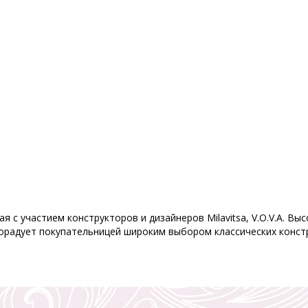
я с участием конструкторов и дизайнеров Milavitsa, V.O.V.A. В
орадует покупательницей широким выбором классических констр