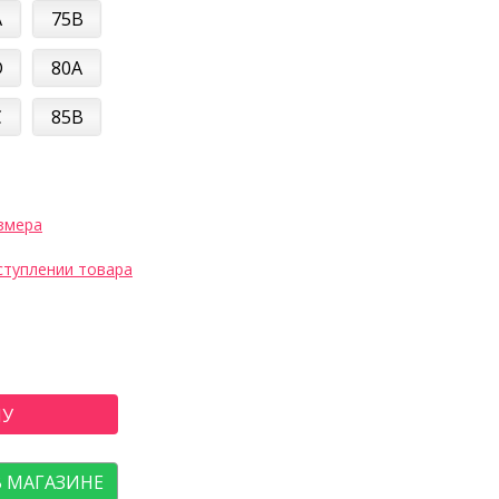
A
75B
D
80A
C
85B
змера
ступлении товара
НУ
В МАГАЗИНЕ