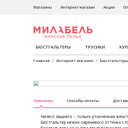
Магазины
Интернет-магазин
Акции
Оп
БЮСТГАЛЬТЕРЫ
ТРУСИКИ
КУ
Главная
Интернет-магазин
Бюстгальтер
Описание
Способы оплаты
Достав
Ничего лишнего – только утонченная женст
Бюстгальтер нежно-сиреневого оттенка с п
бюстгальтера со съемными вкладышами, со