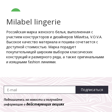
-70%
Milabel lingerie
Российская марка женского белья, выполненная с
Бюстгальтер Milabel 21145-52
участием конструкторов и дизайнеров Milavitsa, V.O.V.A.
Мягкая чашка
Высокое качество материала и пошива сочетается с
3 470 р.
1 041 р.
доступной стоимостью. Марка порадует
покупательницей широким выбором классических
конструкций и размерного ряда, а также оригинальными
-70%
и изящными fashion линиями.
Трусы Milabel **22032-52
Танга
2 050 р.
615 р.
Подписаться
Подпишитесь на новости и получайте
действующих акциях
информацию о