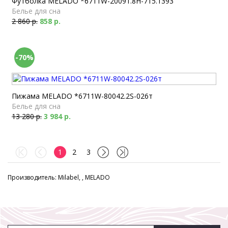
Футболка MELADO *6711W-20091.8H-715.1393
Белье для сна
2 860 р.
858 р.
-70%
Пижама MELADO *6711W-80042.2S-026т
Белье для сна
13 280 р.
3 984 р.
1
2
3
Производитель: Milabel, , MELADO