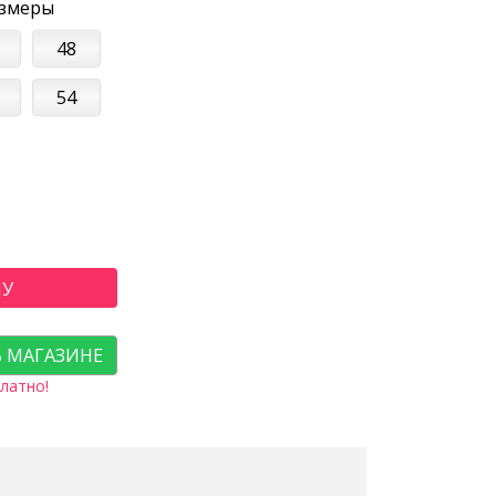
азмеры
48
54
НУ
В МАГАЗИНЕ
латно!