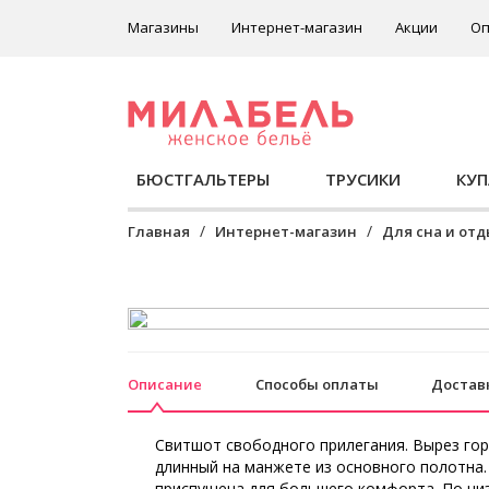
Магазины
Интернет-магазин
Акции
Оп
БЮСТГАЛЬТЕРЫ
ТРУСИКИ
КУ
Главная
Интернет-магазин
Для сна и от
Описание
Способы оплаты
Достав
Свитшот свободного прилегания. Вырез гор
длинный на манжете из основного полотна.
приспущена для большего комфорта. По низ