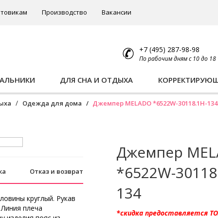
товикам
Производство
Вакансии
+7 (495) 287-98-98
По рабочим дням с 10 до 18
ПАЛЬНИКИ
ДЛЯ СНА И ОТДЫХА
КОРРЕКТИРУЮ
дыха
Одежда для дома
Джемпер MELADO *6522W-30118.1H-134
Джемпер ME
*6522W-30118
ка
Отказ и возврат
134
ловины круглый. Рукав
 Линия плеча
*скидка предоставляется Т
у изделия пояс из