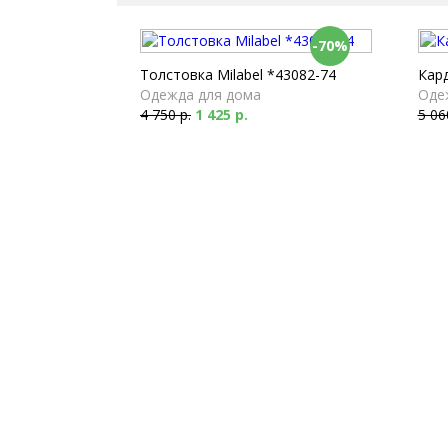
-70%
Толстовка Milabel *43082-74
Кард
Одежда для дома
Оде
4 750 р.
1 425 р.
5 06