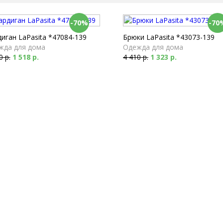
-70%
-70
иган LaPasita *47084-139
Брюки LaPasita *43073-139
жда для дома
Одежда для дома
0 р.
1 518 р.
4 410 р.
1 323 р.