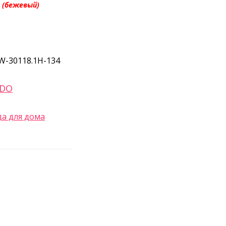
 (бежевый)
W-30118.1H-134
ADO
а для дома