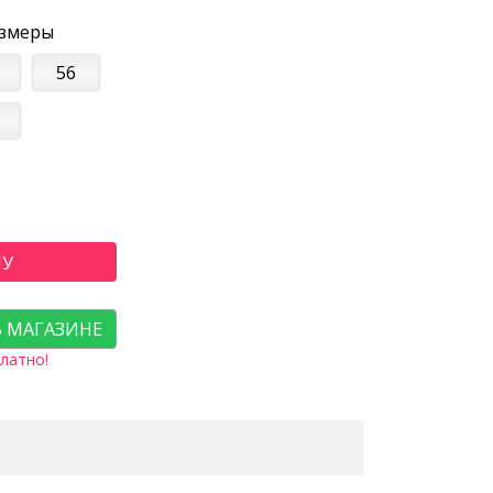
азмеры
56
НУ
В МАГАЗИНЕ
латно!