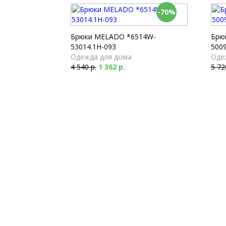
-70%
Брюки MELADO *6514W-
Брю
53014.1H-093
5009
Одежда для дома
Оде
4 540 р.
1 362 р.
5 72