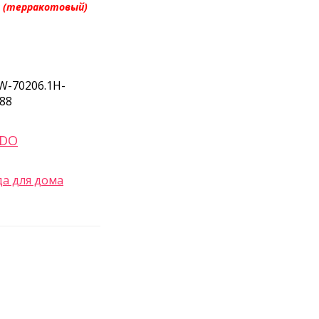
 (терракотовый)
W-70206.1H-
388
ADO
а для дома