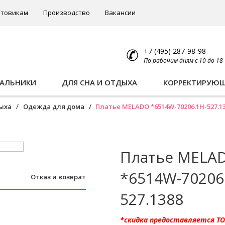
товикам
Производство
Вакансии
+7 (495) 287-98-98
По рабочим дням с 10 до 18
ПАЛЬНИКИ
ДЛЯ СНА И ОТДЫХА
КОРРЕКТИРУЮ
дыха
Одежда для дома
Платье MELADO *6514W-70206.1H-527.1
Платье MELA
*6514W-70206
Отказ и возврат
527.1388
*скидка предоставляется Т