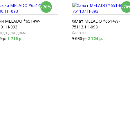
-70%
-70
ки MELADO *6514W-
Халат MELADO *6514W-
0.1H-093
75113.1H-093
жда для дома
Халаты
0 р.
1 716 р.
9 080 р.
2 724 р.