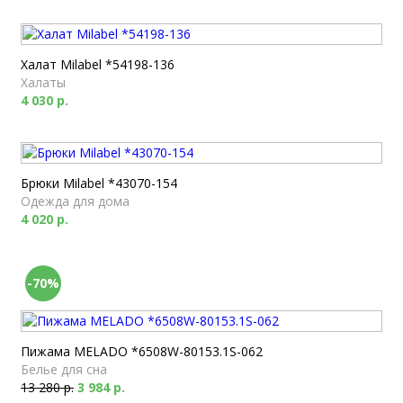
Халат Milabel *54198-136
Халаты
4 030 р.
Брюки Milabel *43070-154
Одежда для дома
4 020 р.
-70%
Пижама MELADO *6508W-80153.1S-062
Белье для сна
13 280 р.
3 984 р.