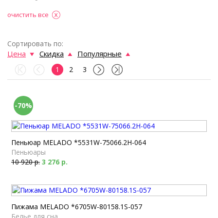
очистить все
Сортировать по:
Цена
Скидка
Популярные
1
2
3
-70%
Пеньюар MELADO *5531W-75066.2H-064
Пеньюары
10 920 р.
3 276 р.
Пижама MELADO *6705W-80158.1S-057
Белье для сна