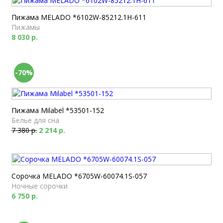
Пижама MELADO *6102W-85212.1H-611
Пижамы
8 030 р.
-70%
Пижама Milabel *53501-152
Белье для сна
7 380 р.
2 214 р.
Сорочка MELADO *6705W-60074.1S-057
Ночные сорочки
6 750 р.