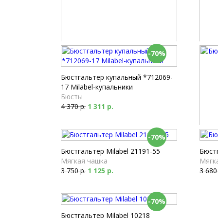
-70%
Бюстгальтер Milabel 10318
Бюстг
Балконет
Мягк
1 670 р.
3 330
Бюстгальтер купальный *712069-
17 Milabel-купальники
Бюсты
4 370 р.
1 311 р.
-70%
Бюстг
Мягк
Бюстгальтер Milabel 21191-55
Бюстг
4 270
Мягкая чашка
Мягк
3 750 р.
1 125 р.
3 680
-70%
Бюстгальтер Milabel 10218