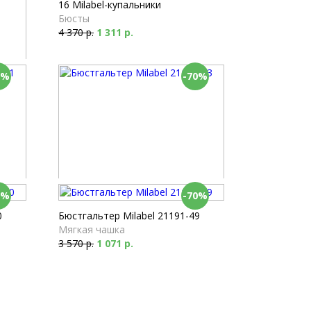
16 Milabel-купальники
Бюсты
4 370 р.
1 311 р.
0%
-70%
0
0%
-70%
1
Бюстгальтер Milabel 21191-53
Мягкая чашка
0
Бюстгальтер Milabel 21191-49
4 080 р.
1 224 р.
Мягкая чашка
3 570 р.
1 071 р.