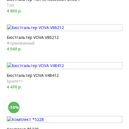
Топ
4 650 р.
Бюстгальтер VOVA V86212
Формованный
4 560 р.
Бюстгальтер VOVA V48412
Бралетт
4 470 р.
-50%