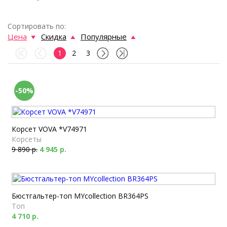
Сортировать по:
Цена
Скидка
Популярные
1
2
3
-50%
Корсет VOVA *V74971
Корсеты
9 890 р.
4 945 р.
Бюстгальтер-топ MYcollection BR364PS
Топ
4 710 р.