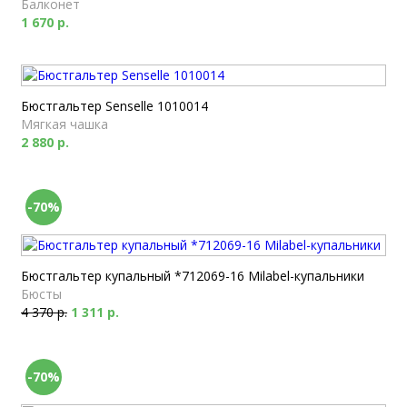
Балконет
1 670 р.
Бюстгальтер Senselle 1010014
Мягкая чашка
2 880 р.
-70%
Бюстгальтер купальный *712069-16 Milabel-купальники
Бюсты
4 370 р.
1 311 р.
-70%