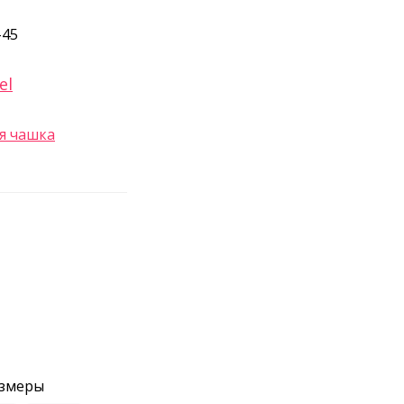
-45
el
я чашка
азмеры