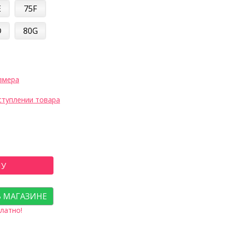
E
75F
D
80G
змера
ступлении товара
НУ
В МАГАЗИНЕ
латно!