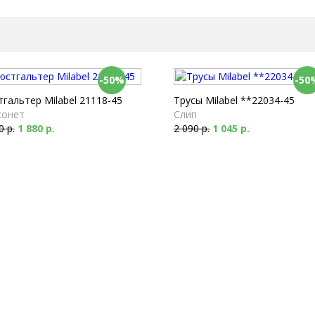
-50%
-50
гальтер Milabel 21118-45
Трусы Milabel **22034-45
конет
Слип
0 р.
1 880 р.
2 090 р.
1 045 р.