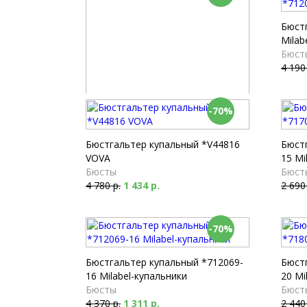
Бюст
Milab
Бюст
4 190
-70%
Купальник-бюст *V33735 VOVA
Бюсты
5 130 р.
1 539 р.
Бюстгальтер купальный *V44816
Бюст
VOVA
15 Mi
Бюсты
Бюст
4 780 р.
1 434 р.
2 690
-70%
Бюстгальтер купальный *712069-
Бюст
16 Milabel-купальники
20 Mi
Бюсты
Бюст
4 370 р.
1 311 р.
2 440