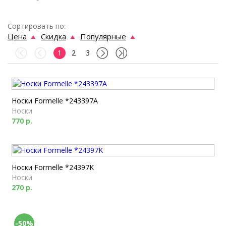
Сортировать по:
Цена
Скидка
Популярные
1
2
3
Носки Formelle *243397A
Носки
770 р.
Носки Formelle *24397K
Носки
270 р.
-50%