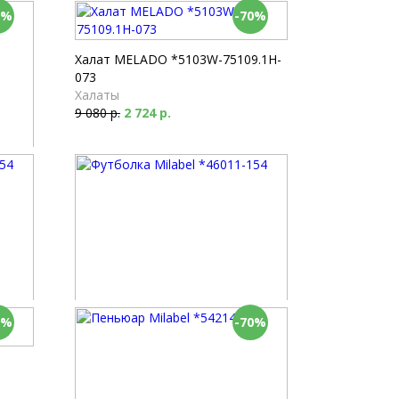
0%
-70%
Халат MELADO *5103W-75109.1H-
073
Халаты
9 080 р.
2 724 р.
0%
-70%
Футболка Milabel *46011-154
Футболки
2 190 р.