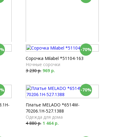
0%
-70%
Пижама Milabel *53501-167
Белье для сна
Сорочка Milabel *51104-163
7 860 р.
2 358 р.
Ночные сорочки
3 230 р.
969 р.
0%
-70%
.1H-
Платье MELADO *6514W-
70206.1H-527.1388
Одежда для дома
4 880 р.
1 464 р.