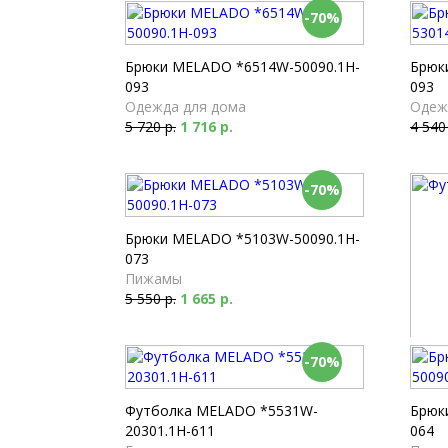
-70%
Брюки MELADO *6514W-50090.1H-
Брюк
093
093
Одежда для дома
Одеж
5 720 р.
1 716 р.
4 540
-70%
Брюки MELADO *5103W-50090.1H-
073
Пижамы
5 550 р.
1 665 р.
-70%
Футбо
Футб
2 160
Футболка MELADO *5531W-
Брюк
20301.1H-611
064