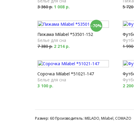
Белье для сна
Пижа
3 360 р.
1 008 р.
5 720
-70%
Пижама Milabel *53501-152
Футбо
Белье для сна
Футб
7 380 р.
2 214 р.
1 990
Сорочка Milabel *51021-147
Футбо
Белье для сна
Футб
3 100 р.
2 200
Размер: 60 Производитель: MELADO, Milabel, COMAZO