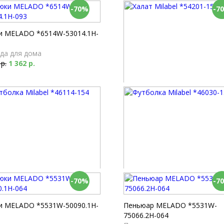
-70%
-7
и MELADO *6514W-53014.1H-
да для дома
 р.
1 362 р.
Халат Milabel *54201-156
Халаты
5 890 р.
1 767 р.
-70%
-7
лка Milabel *46114-154
Футболка Milabel *46030-154
олки
Футболки
 р.
3 070 р.
и MELADO *5531W-50090.1H-
Пеньюар MELADO *5531W-
75066.2H-064