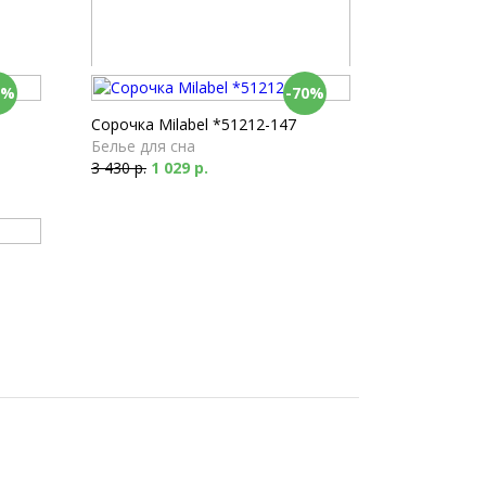
0%
-70%
Пеньюар Milabel *54214-150
Пеньюары
Сорочка Milabel *51212-147
6 370 р.
1 911 р.
Белье для сна
3 430 р.
1 029 р.