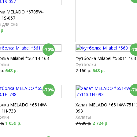
ма MELADO *6705W-
.1S-057
 для сна
 р.
-70%
-7
Футболка Milabel *56501-167
Футболки
лка Milabel *56114-163
Футболка Milabel *56011-163
1 860 р.
558 р.
олки
Футболки
 р.
648 р.
2 160 р.
648 р.
-70%
-7
олка MELADO *6514W-
Халат MELADO *6514W-75113
.1H-738
093
олки
Халаты
 р.
1 059 р.
9 080 р.
2 724 р.