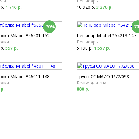
мы
Пеньюары
 р.
1 716 р.
10 920 р.
3 276 р.
-70%
-7
лка Milabel *56501-152
Пеньюар Milabel *54213-147
олки
Пеньюары
 р.
597 р.
5 190 р.
1 557 р.
лка Milabel *46011-148
Трусы COMAZO 1/72/098
олки
Белье для сна
 р.
880 р.