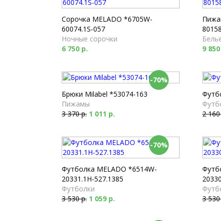
Сорочка MELADO *6705W-
Пижа
60074.1S-057
80158
Ночные сорочки
Белье
6 750 р.
9 850
-70%
Брюки Milabel *53074-163
Футбо
Пижамы
Футб
3 370 р.
1 011 р.
2 160
-70%
Футболка MELADO *6514W-
Футб
20331.1H-527.1385
20330
Футболки
Футб
3 530 р.
1 059 р.
3 530