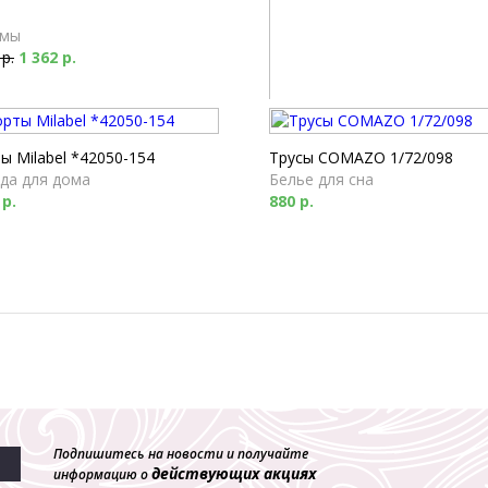
мы
 р.
1 362 р.
Пижама Milabel *52196-170
Белье для сна
 Milabel *42050-154
Трусы COMAZO 1/72/098
3 420 р.
1 026 р.
да для дома
Белье для сна
 р.
880 р.
Подпишитесь на новости и получайте
действующих акциях
информацию о