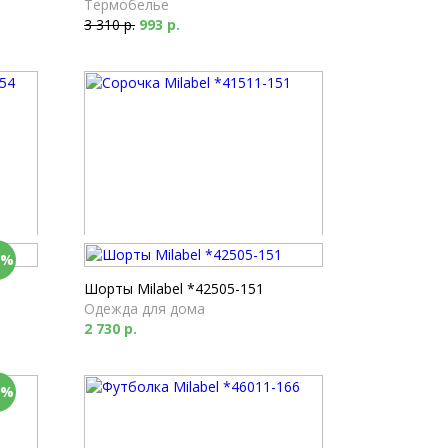
Термобелье
3 310 р.
993 р.
0%
Сорочка Milabel *41511-151
Одежда для дома
Шорты Milabel *42505-151
3 370 р.
Одежда для дома
2 730 р.
0%