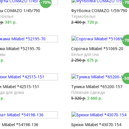
-70%
-7
ы COMAZO 1/45/790
Футболка COMAZO 1/59/790
обелье
Термобелье
 р.
381 р.
2 400 р.
720 р.
-7
а Milabel *52195-70
Сорочка Milabel *51069-20
мы
Белье для сна
 р.
2 250 р.
675 р.
-5
 Milabel *42515-151
Туника Milabel *65200-157
да для дома
Пляжная одежда
 р.
5 320 р.
2 660 р.
 Milabel *54198-136
Брюки Milabel *43070-154