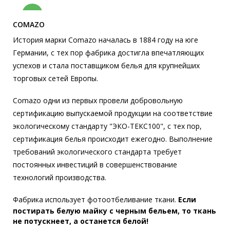
-70%
COMAZO
История марки Comazo началась в 1884 году на юге
Германии, с тех пор фабрика достигла впечатляющих
Майка COMAZO 1/37/005
Термобелье
успехов и стала поставщиком белья для крупнейших
1 090 р.
327 р.
торговых сетей Европы.
Comazo одни из первых провели добровольную
-70%
сертификацию выпускаемой продукции на соответствие
экологическому стандарту "ЭКО-ТЕКС100", с тех пор,
сертификация белья происходит ежегодно. Выполнение
Бюстгальтер Milabel 10003
требований экологического стандарта требует
Без каркасов
постоянных инвестиций в совершенствование
1 480 р.
444 р.
технологий производства.
Фабрика использует фотоотбеливание ткани.
Если
постирать белую майку с черным бельем, то ткань
не потускнеет, а останется белой!