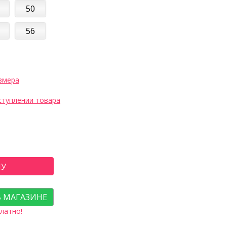
50
56
змера
ступлении товара
НУ
В МАГАЗИНЕ
латно!