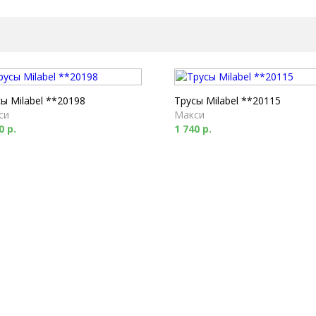
ы Milabel **20198
Трусы Milabel **20115
си
Макси
0 р.
1 740 р.