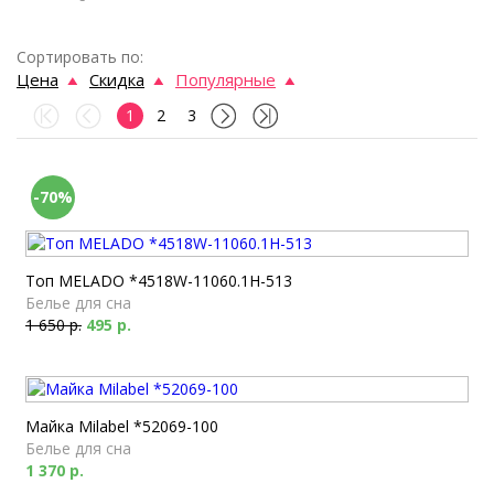
Сортировать по:
Цена
Скидка
Популярные
1
2
3
-70%
Топ MELADO *4518W-11060.1H-513
Белье для сна
1 650 р.
495 р.
Майка Milabel *52069-100
Белье для сна
1 370 р.