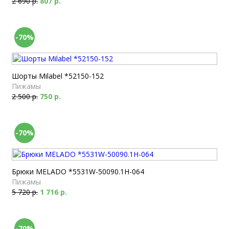
2 690 р.
807 р.
-70%
Шорты Milabel *52150-152
Пижамы
2 500 р.
750 р.
-70%
Брюки MELADO *5531W-50090.1H-064
Пижамы
5 720 р.
1 716 р.
-70%