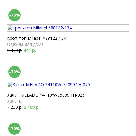
-70%
Кроп-топ Milabel *88122-134
Одежда для дома
1 470 р.
441 р.
-70%
Халат MELADO *4110W-75099.1H-025
Халаты
7 230 р.
2 169 р.
-70%