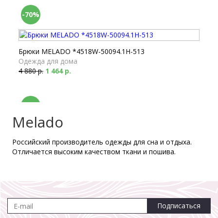
-70%
Брюки MELADO *4518W-50094.1H-513
Одежда для дома
4 880 р.
1 464 р.
-70%
Melado
Российский производитель одежды для сна и отдыха.
Майка MELADO *4518W-11023.1H-513
Отличается высоким качеством ткани и пошива.
Белье для сна
2 360 р.
708 р.
-70%
Подписаться