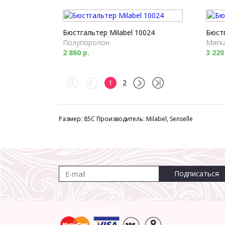
Бюстгальтер Milabel 10024
Бюстг
Полупоролон
Мягк
2 860 р.
3 220
1
2
Размер: 85C Производитель: Milabel, Senselle
Подписаться