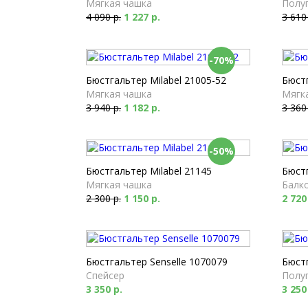
Мягкая чашка
Полу
4 090 р.
1 227 р.
3 610
-70%
Бюстгальтер Milabel 21005-52
Бюстг
Мягкая чашка
Мягк
3 940 р.
1 182 р.
3 360
-50%
Бюстгальтер Milabel 21145
Бюстг
Мягкая чашка
Балк
2 300 р.
1 150 р.
2 720
Бюстгальтер Senselle 1070079
Бюстг
Спейсер
Полу
3 350 р.
3 250