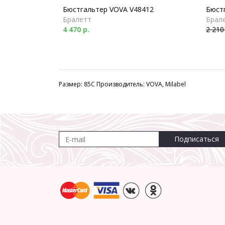
Бюстгальтер VOVA V48412
Бюстг
Бралетт
Брал
4 470 р.
2 210
Размер: 85C Производитель: VOVA, Milabel
Подписаться