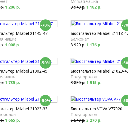
онет
Мягкая чашка
 р.
1 206 р.
3 940 р.
1 182 р.
-70%
-7
альтер Milabel 21145-47
Бюстгальтер Milabel 21118-4
ая чашка
Балконет
 р.
1 008 р.
3 920 р.
1 176 р.
-50%
-5
альтер Milabel 21002-45
Бюстгальтер Milabel 21023-4
ая чашка
Полупоролон
 р.
1 735 р.
3 830 р.
1 915 р.
-50%
-5
альтер Milabel 21023-33
Бюстгальтер VOVA V77920
поролон
Полупоролон
 р.
1 665 р.
6 540 р.
3 270 р.