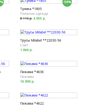
0%
-50%
Туника *1805
Пляжная одежда
8 110 р.
4 055 р.
Трусы Milabel **22030-56
Слип
1 860 р.
6
Пижама *4636
Пижамы
16 890 р.
Пижама *4622