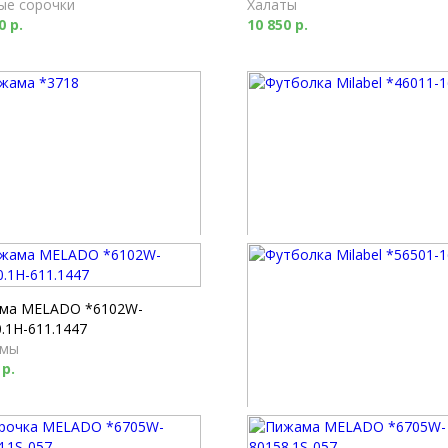
ые сорочки
Халаты
0 р.
10 850 р.
ма *3718
Футболка Milabel *46011-169
мы
Футболки
0 р.
2 520 р.
ма MELADO *6102W-
.1H-611.1447
мы
 р.
Футболка Milabel *56501-168