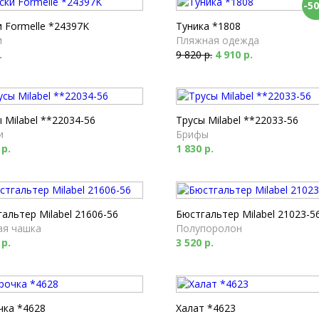
-5
 Formelle *24397K
Туника *1808
и
Пляжная одежда
.
9 820 р.
4 910 р.
 Milabel **22034-56
Трусы Milabel **22033-56
и
Брифы
 р.
1 830 р.
альтер Milabel 21606-56
Бюстгальтер Milabel 21023-5
ая чашка
Полупоролон
 р.
3 520 р.
чка *4628
Халат *4623