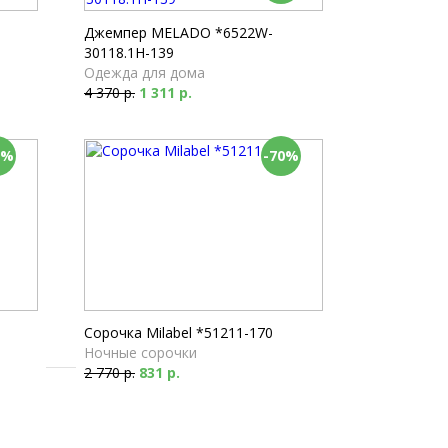
Пижамы
2 610 р.
Джемпер MELADO *6522W-
30118.1H-139
Одежда для дома
4 370 р.
1 311 р.
0%
-70%
Сорочка Milabel *51211-170
Ночные сорочки
2 770 р.
831 р.