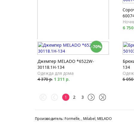
Соро
60074
Ночн
6 750
-70%
Брюки Milabel *53173-168
Пижамы
4 040 р.
Джемпер MELADO *6522W-
Брюк
30118.1H-134
134
Одежда для дома
Одеж
4 370 р.
1 311 р.
6 050
1
2
3
Производитель: Formelle, , Milabel, MELADO