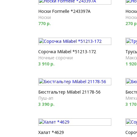
Носки Formelle *243397A
Носки
Носки
Носк
770 р.
270 р
Сорочка Milabel *51213-172
Трусы
Ночные сорочки
Макс
3 910 р.
1 920
Бюстгальтер Milabel 21178-56
Бюстг
Пуш-ап
Мягк
3 390 р.
3 170
Халат *4629
Соро