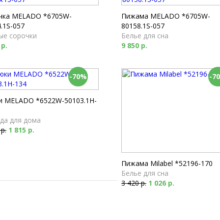
Футболки
1 790 р.
чка MELADO *6705W-
Пижама MELADO *6705W-
.1S-057
80158.1S-057
ые сорочки
Белье для сна
 р.
9 850 р.
-70%
-7
и MELADO *6522W-50103.1H-
да для дома
 р.
1 815 р.
Пижама Milabel *52196-170
Белье для сна
3 420 р.
1 026 р.