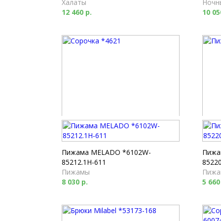
Халаты
Ночн
12 460 р.
10 05
Сорочка *4621
Пижа
Ночные сорочки
Пижа
8 440 р.
16 93
Пижама MELADO *6102W-
Пижа
85212.1H-611
85220
Пижамы
Пижа
8 030 р.
5 660