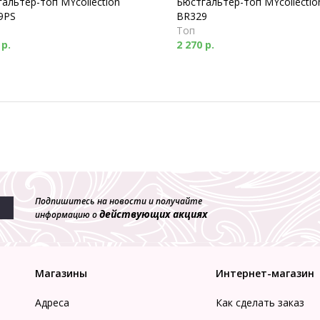
альтер-топ MYcollection
Бюстгальтер-топ MYcollectio
9PS
BR329
Топ
 р.
2 270 р.
Подпишитесь на новости и получайте
действующих акциях
информацию о
Магазины
Интернет-магазин
Адреса
Как сделать заказ