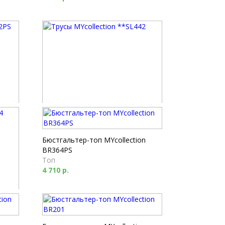
S
Трусы MYcollection **SL442
Бразилиано
1 250 р.
Бюстгальтер-топ MYcollection
BR364PS
Топ
4 710 р.