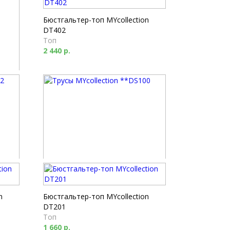
Бюстгальтер-топ MYcollection
DT402
Топ
2 440 р.
Трусы MYcollection **DS100
Слип
1 370 р.
n
Бюстгальтер-топ MYcollection
DT201
Топ
1 660 р.