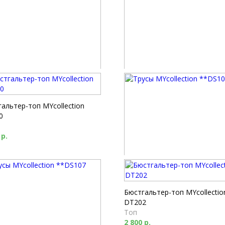
 MYcollection **DS301
Трусы MYcollection **DS300
нг
Слип
 р.
1 480 р.
альтер-топ MYcollection
0
 р.
Трусы MYcollection **DS102
Стринг
1 350 р.
Бюстгальтер-топ MYcollectio
DT202
Топ
2 800 р.