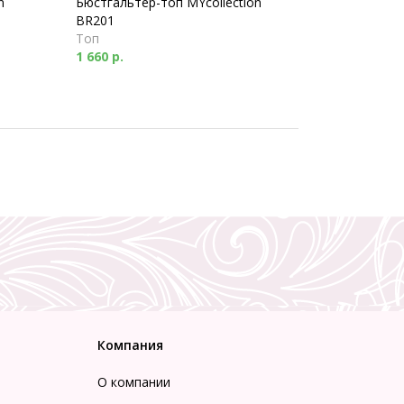
n
Бюстгальтер-топ MYcollection
BR201
Топ
1 660 р.
Компания
О компании