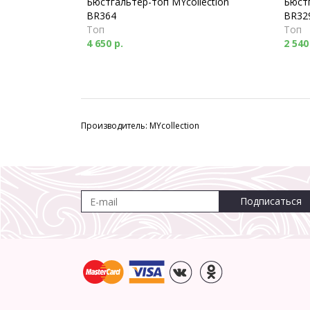
Бюстгальтер-топ MYcollection
Бюстг
BR364
BR32
Топ
Топ
4 650 р.
2 540
Производитель: MYcollection
Подписаться