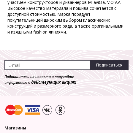
участием конструкторов и дизайнеров Milavitsa, V.O.V.A.
Спейсер
Высокое качество материала и пошива сочетается с
4 340 р.
1 302 р.
доступной стоимостью. Марка порадует
покупательницей широким выбором классических
конструкций и размерного ряда, а также оригинальными
-70%
и изящными fashion линиями.
Трусы Milabel **22033-55
Брифы
2 190 р.
657 р.
Подписаться
Подпишитесь на новости и получайте
действующих акциях
информацию о
Магазины