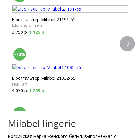
Бюстгальтер Milabel 21191-55
Мягкая чашка
3 750 р.
1 125 р.
-70%
Бюстгальтер Milabel 21032-55
Пуш-ап
4 030 р.
1 209 р.
-70%
Milabel lingerie
Российская марка женского белья, выполненная с
Бюстгальтер Milabel 21115-55