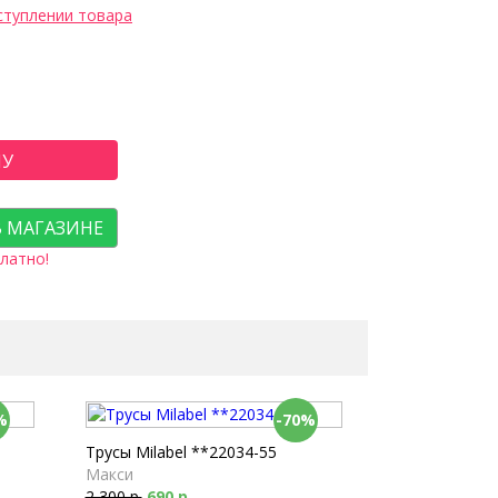
ступлении товара
НУ
В МАГАЗИНЕ
латно!
%
-70%
Трусы Milabel **22034-55
Макси
2 300 р.
690 р.