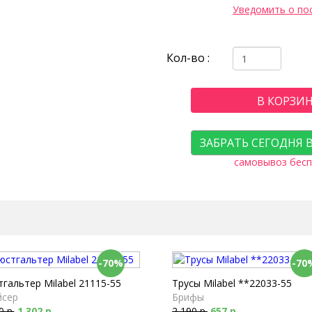
Уведомить о по
Кол-во :
В КОРЗИ
ЗАБРАТЬ СЕГОДНЯ 
самовывоз бесп
-70%
-70
гальтер Milabel 21115-55
Трусы Milabel **22033-55
йсер
Брифы
0 р.
1 302 р.
2 190 р.
657 р.