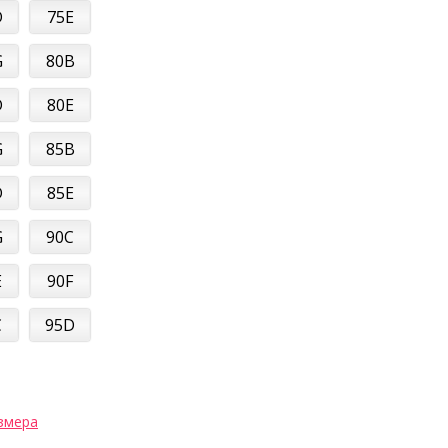
D
75E
G
80B
D
80E
G
85B
D
85E
G
90C
E
90F
C
95D
змера