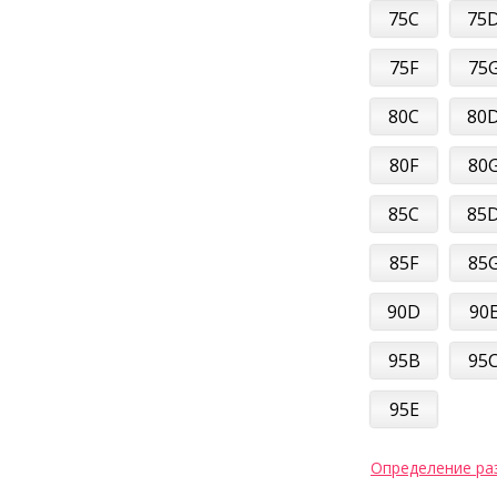
75C
75
75F
75
80C
80
80F
80
85C
85
85F
85
90D
90
95B
95
95E
Определение ра