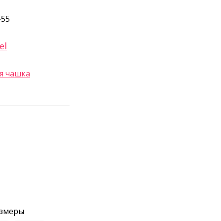
-55
el
я чашка
азмеры