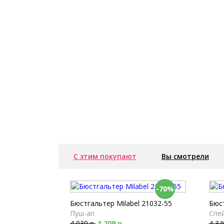
С этим покупают
Вы смотрели
-70%
Бюстгальтер Milabel 21032-55
Бюст
Пуш-ап
Спе
4 030 р.
1 209 р.
4 34