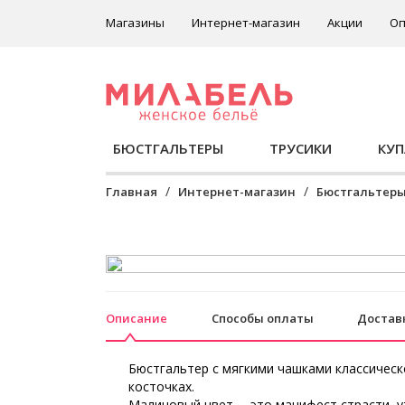
Магазины
Интернет-магазин
Акции
Оп
БЮСТГАЛЬТЕРЫ
ТРУСИКИ
КУ
Главная
Интернет-магазин
Бюстгальтер
Описание
Способы оплаты
Достав
Бюстгальтер с мягкими чашками классичес
косточках.
Малиновый цвет— это манифест страсти, у