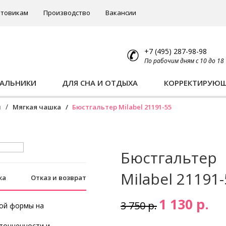
товикам
Производство
Вакансии
+7 (495) 287-98-98
По рабочим дням с 10 до 18
ПАЛЬНИКИ
ДЛЯ СНА И ОТДЫХА
КОРРЕКТИРУЮ
ы
Мягкая чашка
Бюстгальтер Milabel 21191-55
Бюстгальтер
Milabel 21191
ка
Отказ и возврат
1 130 р.
3 750 р.
кой формы на
тонченности и