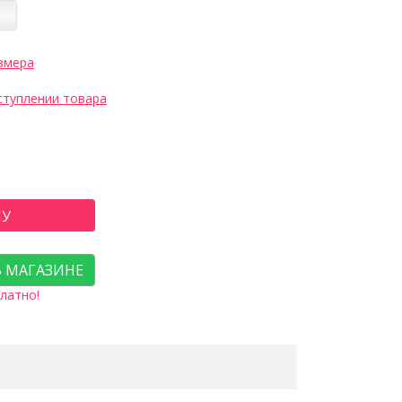
змера
ступлении товара
НУ
В МАГАЗИНЕ
латно!