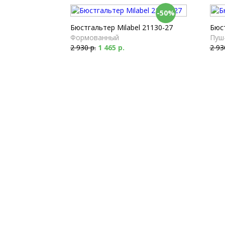
-50%
Бюстгальтер Milabel 21130-27
Бюст
Формованный
Пуш
2 930 р.
1 465 р.
2 93