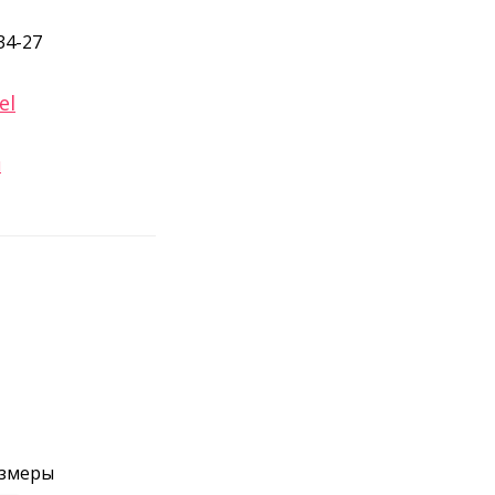
34-27
el
и
азмеры