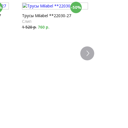
%
-50%
7
Трусы Milabel **22030-27
Слип
1 520 р.
760 р.