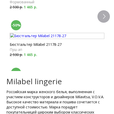
Формованный
2 930 р.
1 465 р.
-50%
Бюстгальтер Milabel 21178-27
Пуш-ап
2 930 р.
1 465 р.
-50%
Milabel lingerie
Российская марка женского белья, выполненная с
Бюстгальтер Milabel 21300-27
участием конструкторов и дизайнеров Milavitsa, V.O.V.A.
Бралетт
Высокое качество материала и пошива сочетается с
2 700 р.
1 350 р.
доступной стоимостью. Марка порадует
покупательницей широким выбором классических