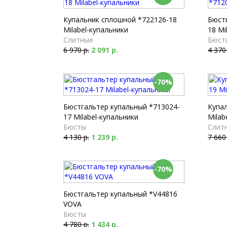
Купальник сплошной *722126-18
Бюст
Milabel-купальники
18 Mi
Слитные
Бюст
6 970 р.
2 091 р.
4 370
-70%
Бюстгальтер купальный *713024-
Купа
17 Milabel-купальники
Milab
Бюсты
Слит
4 130 р.
1 239 р.
7 660
-70%
Бюстгальтер купальный *V44816
VOVA
Бюсты
4 780 р.
1 434 р.