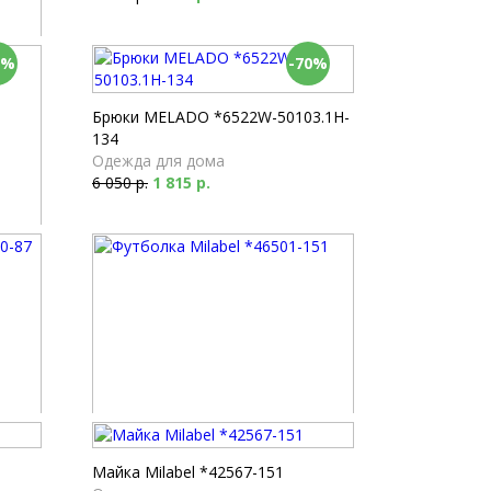
0%
-70%
Брюки MELADO *6522W-50103.1H-
134
Одежда для дома
6 050 р.
1 815 р.
87
Футболка Milabel *46501-151
Одежда для дома
Майка Milabel *42567-151
2 650 р.