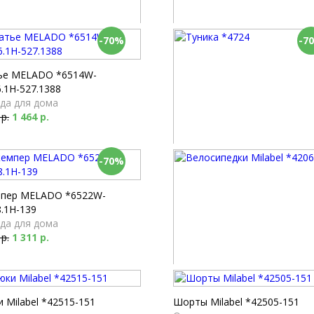
-70%
-7
ер LaPasita *43083-139
Брюки LaPasita *43073-139
да для дома
Одежда для дома
 р.
1 062 р.
4 410 р.
1 323 р.
ье MELADO *6514W-
.1H-527.1388
да для дома
 р.
1 464 р.
-70%
Туника *4724
Одежда для дома
10 690 р.
3 207 р.
пер MELADO *6522W-
.1H-139
да для дома
 р.
1 311 р.
Велосипедки Milabel *42060-
Одежда для дома
 Milabel *42515-151
Шорты Milabel *42505-151
1 430 р.