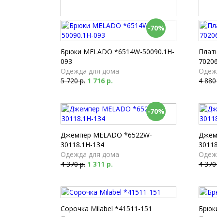
-70%
Кардиган LaPasita *47084-139
Джемп
Одежда для дома
Одеж
5 060 р.
1 518 р.
3 540
Брюки MELADO *6514W-50090.1H-
Плат
093
70206
Одежда для дома
Одеж
5 720 р.
1 716 р.
4 880
-70%
Джемпер MELADO *6522W-
Джем
30118.1H-134
30118
Одежда для дома
Одеж
4 370 р.
1 311 р.
4 370
Сорочка Milabel *41511-151
Брюки