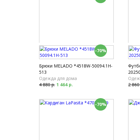
-70%
Шорты Milabel *42050-87
Брюки
Одежда для дома
Одеж
2 350 р.
705 р.
3 260
Брюки MELADO *4518W-50094.1H-
Футб
513
20250
Одежда для дома
Одеж
4 880 р.
1 464 р.
2 860
-70%