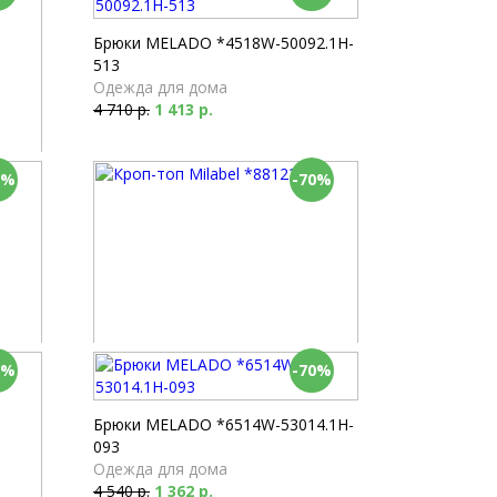
Брюки MELADO *4518W-50092.1H-
513
Одежда для дома
4 710 р.
1 413 р.
0%
-70%
0%
-70%
Кроп-топ Milabel *88122-134
Одежда для дома
1 470 р.
441 р.
Брюки MELADO *6514W-53014.1H-
093
Одежда для дома
4 540 р.
1 362 р.