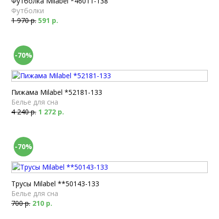
Футболка Milabel *46011-138
Футболки
1 970 р.
591 р.
-70%
Пижама Milabel *52181-133
Белье для сна
4 240 р.
1 272 р.
-70%
Трусы Milabel **50143-133
Белье для сна
700 р.
210 р.