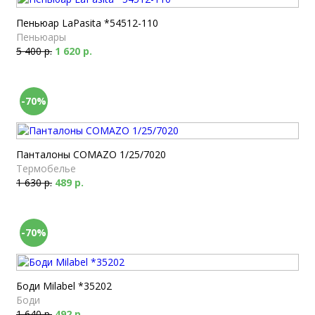
Пеньюар LaPasita *54512-110
Пеньюары
5 400 р.
1 620 р.
-70%
Панталоны COMAZO 1/25/7020
Термобелье
1 630 р.
489 р.
-70%
Боди Milabel *35202
Боди
1 640 р.
492 р.