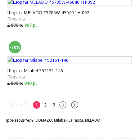
Шорты MELADO *5705W-45040.1H-092
Пижамы
2 690 р.
807 р.
-70%
Шорты Milabel *52151-146
Пижамы
2 800 р.
840 р.
1
2
3
Производитель: COMAZO, Milabel, LaPasita, MELADO