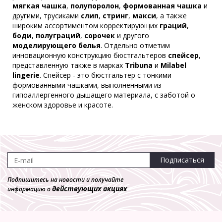
мягкая чашка
,
полупоролон
,
формованная чашка
и
-50%
другими, трусиками
слип
,
стринг
,
макси
, а также
широким ассортиментом корректирующих
граций
,
боди
,
полуграций
,
сорочек
и другого
моделирующего белья
. Отдельно отметим
Трусы VOVA **V42240
инновационную конструкцию бюстгальтеров
спейсер
,
Слип
представленную также в марках
Tribuna
и
Milabel
2 600 р.
1 300 р.
lingerie
. Спейсер - это бюстгальтер с тонкими
формованными чашками, выполненными из
гипоаллергенного дышащего материала, с заботой о
женском здоровье и красоте.
Подписаться
Подпишитесь на новости и получайте
действующих акциях
информацию о