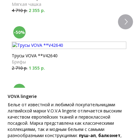
Мягкая чашка
4 710 р.
2 355 р.
-50%
Трусы VOVA **V42640
Брифы
2 710 р.
1 355 р.
-50%
VOVA lingerie
Белье от известной и любимой покупательницами
латвийской марки V.O.V.A lingerie отличается высоким
Бюстгальтер VOVA V39830
качеством европейских тканей и первоклассной
Пуш-ап
посадкой. Марка представлена как классическими
4 950 р.
2 475 р.
коллекциями, так и модным бельем с самыми
разнообразными конструкциями:
пуш-ап
,
балконет
,