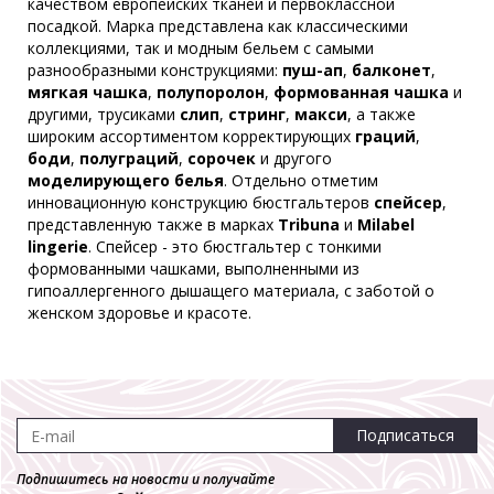
качеством европейских тканей и первоклассной
Пуш-ап
посадкой. Марка представлена как классическими
1 240 р.
372 р.
коллекциями, так и модным бельем с самыми
разнообразными конструкциями:
пуш-ап
,
балконет
,
мягкая чашка
,
полупоролон
,
формованная чашка
и
другими, трусиками
слип
,
стринг
,
макси
, а также
широким ассортиментом корректирующих
Бюстгальтер VOVA V48412
граций
,
боди
Бралетт
,
полуграций
,
сорочек
и другого
моделирующего белья
4 470 р.
. Отдельно отметим
инновационную конструкцию бюстгальтеров
спейсер
,
представленную также в марках
Tribuna
и
Milabel
lingerie
. Спейсер - это бюстгальтер с тонкими
формованными чашками, выполненными из
гипоаллергенного дышащего материала, с заботой о
женском здоровье и красоте.
Подписаться
Подпишитесь на новости и получайте