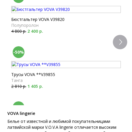
Бюстгальтер VOVA V39820
Полупоролон
4 800 р.
2 400 р.
-50%
Трусы VOVA **V39855
Танга
2 810 р.
1 405 р.
-70%
VOVA lingerie
Белье от известной и любимой покупательницами
латвийской марки V.O.V.A lingerie отличается высоким
Бюстгальтер Milabel 10192