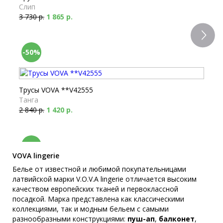
Слип
3 730 р.
1 865 р.
-50%
Трусы VOVA **V42555
Танга
2 840 р.
1 420 р.
-50%
VOVA lingerie
Белье от известной и любимой покупательницами
латвийской марки V.O.V.A lingerie отличается высоким
Трусы VOVA **V50455
качеством европейских тканей и первоклассной
Танга
посадкой. Марка представлена как классическими
3 030 р.
1 515 р.
коллекциями, так и модным бельем с самыми
разнообразными конструкциями:
пуш-ап
,
балконет
,