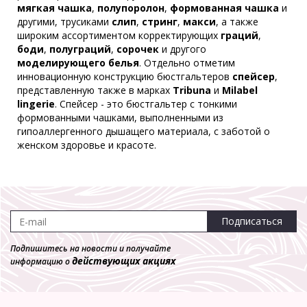
мягкая чашка
,
полупоролон
,
формованная чашка
и
другими, трусиками
слип
,
стринг
,
макси
, а также
широким ассортиментом корректирующих
Бюстгальтер Milabel 30178
граций
,
боди
Пуш-ап
,
полуграций
,
сорочек
и другого
моделирующего белья
2 660 р.
. Отдельно отметим
инновационную конструкцию бюстгальтеров
спейсер
,
представленную также в марках
Tribuna
и
Milabel
lingerie
. Спейсер - это бюстгальтер с тонкими
формованными чашками, выполненными из
гипоаллергенного дышащего материала, с заботой о
женском здоровье и красоте.
Подписаться
Подпишитесь на новости и получайте
действующих акциях
информацию о