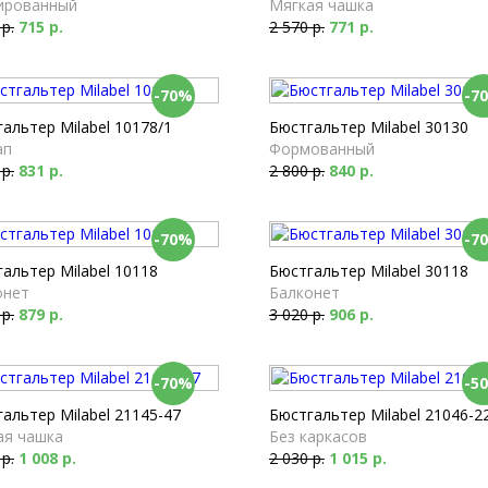
ированный
Мягкая чашка
 р.
715 р.
2 570 р.
771 р.
-70%
-7
альтер Milabel 10178/1
Бюстгальтер Milabel 30130
ап
Формованный
 р.
831 р.
2 800 р.
840 р.
-70%
-7
альтер Milabel 10118
Бюстгальтер Milabel 30118
онет
Балконет
 р.
879 р.
3 020 р.
906 р.
-70%
-5
альтер Milabel 21145-47
Бюстгальтер Milabel 21046-2
ая чашка
Без каркасов
 р.
1 008 р.
2 030 р.
1 015 р.