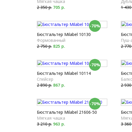
Мягкая чашка
Дубл
2 350 р.
705 р.
1 430
-70%
Бюстгальтер Milabel 10130
Бюстг
Формованный
Пуш-
2 750 р.
825 р.
2 770
-70%
Бюстгальтер Milabel 10114
Бюстг
Спейсер
Балк
2 890 р.
867 р.
2 930
-70%
Бюстгальтер Milabel 21606-50
Бюстг
Мягкая чашка
Мягк
3 210 р.
963 р.
3 360