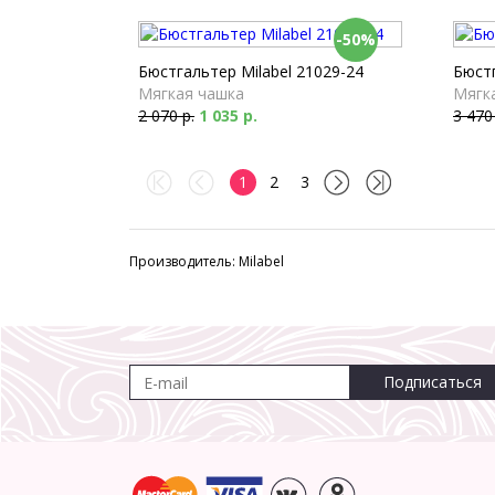
-50%
Бюстгальтер Milabel 21029-24
Бюстг
Мягкая чашка
Мягк
2 070 р.
1 035 р.
3 470
1
2
3
Производитель: Milabel
Подписаться