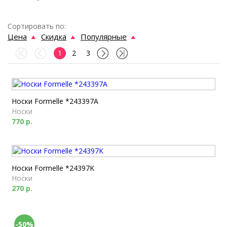
Сортировать по:
Цена
Скидка
Популярные
1
2
3
Носки Formelle *243397A
Носки
770 р.
Носки Formelle *24397K
Носки
270 р.
-50%