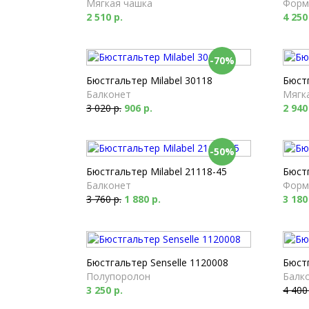
Мягкая чашка
Форм
2 510 р.
4 250
-70%
Бюстгальтер Milabel 30118
Бюстг
Балконет
Мягк
3 020 р.
906 р.
2 940
-50%
Бюстгальтер Milabel 21118-45
Бюстг
Балконет
Форм
3 760 р.
1 880 р.
3 180
Бюстгальтер Senselle 1120008
Бюстг
Полупоролон
Балк
3 250 р.
4 400