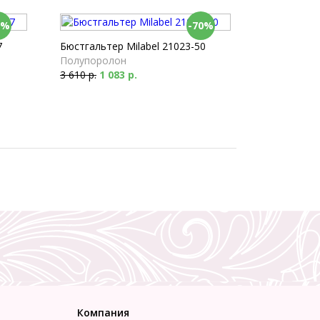
0%
-70%
7
Бюстгальтер Milabel 21023-50
Полупоролон
3 610 р.
1 083 р.
Компания