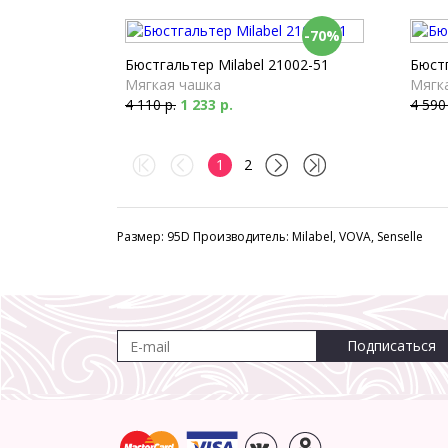
-70%
Бюстгальтер Milabel 21002-51
Бюстг
Мягкая чашка
Мягк
4 110 р.
1 233 р.
4 590
1
2
Размер: 95D Производитель: Milabel, VOVA, Senselle
Подписаться