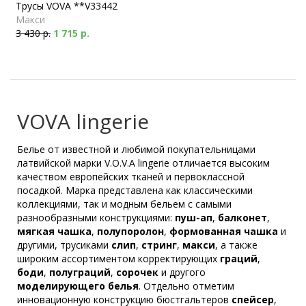
Трусы VOVA **V33442
Макси
3 430 р.
1 715 р.
VOVA lingerie
Белье от известной и любимой покупательницами
латвийской марки V.O.V.A lingerie отличается высоким
качеством европейских тканей и первоклассной
посадкой. Марка представлена как классическими
коллекциями, так и модным бельем с самыми
разнообразными конструкциями:
пуш-ап
,
балконет
,
мягкая чашка
,
полупоролон
,
формованная чашка
и
другими, трусиками
слип
,
стринг
,
макси
, а также
широким ассортиментом корректирующих
граций
,
боди
,
полуграций
,
сорочек
и другого
моделирующего белья
. Отдельно отметим
инновационную конструкцию бюстгальтеров
спейсер
,