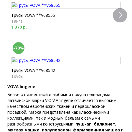
Трусы VOVA **V68555
Танга
1 370 р.
-70%
Трусы VOVA **V68542
Трусы
3 110 р.
933 р.
VOVA lingerie
Белье от известной и любимой покупательницами
латвийской марки V.O.V.A lingerie отличается высоким
качеством европейских тканей и первоклассной
Грация VOVA *V68570
посадкой. Марка представлена как классическими
Грации
коллекциями, так и модным бельем с самыми
4 940 р.
разнообразными конструкциями:
пуш-ап
,
балконет
,
мягкая чашка
,
полупоролон
,
формованная чашка
и