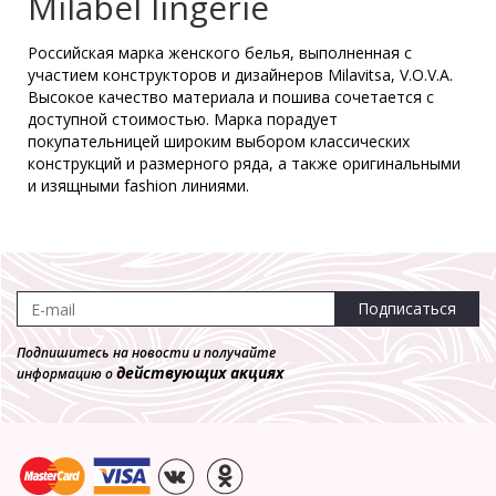
Milabel lingerie
Российская марка женского белья, выполненная с
Трусы Milabel **20116
участием конструкторов и дизайнеров Milavitsa, V.O.V.A.
Слип
Высокое качество материала и пошива сочетается с
680 р.
204 р.
доступной стоимостью. Марка порадует
покупательницей широким выбором классических
конструкций и размерного ряда, а также оригинальными
-70%
и изящными fashion линиями.
Трусы Milabel **20127
Слип
1 000 р.
300 р.
Подписаться
Подпишитесь на новости и получайте
действующих акциях
информацию о