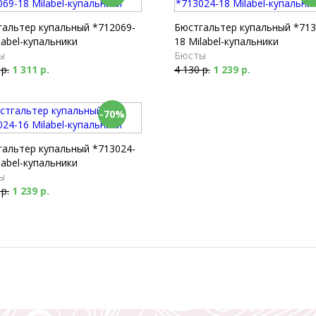
гальтер купальный *712069-
Бюстгальтер купальный *713
label-купальники
18 Milabel-купальники
ы
Бюсты
 р.
1 311 р.
4 130 р.
1 239 р.
-70%
гальтер купальный *713024-
label-купальники
ы
 р.
1 239 р.