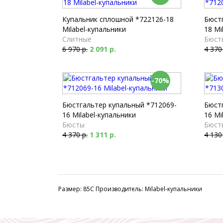
Купальник сплошной *722126-18
Бюст
Milabel-купальники
18 Mi
Слитные
Бюст
6 970 р.
2 091 р.
4 370
-70%
Бюстгальтер купальный *712069-
Бюст
16 Milabel-купальники
16 Mi
Бюсты
Бюст
4 370 р.
1 311 р.
4 130
Размер: 85C Производитель: Milabel-купальники