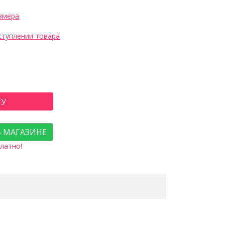
змера
ступлении товара
НУ
В МАГАЗИНЕ
латно!