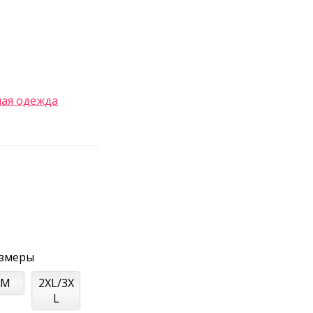
ая одежда
азмеры
/M
2XL/3X
L