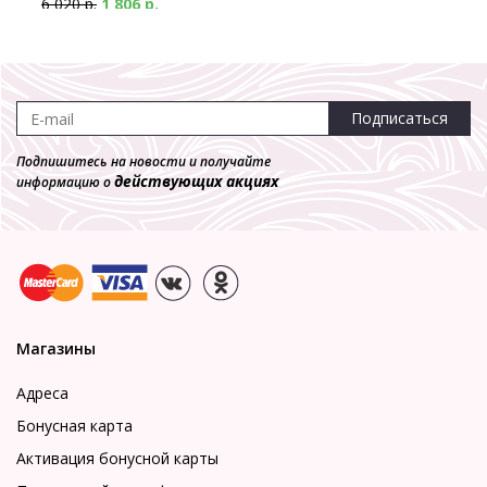
6 020 р.
1 806 р.
-70%
Подписаться
Подпишитесь на новости и получайте
Трусы купальные **730204-15 Milabel-купальники
действующих акциях
информацию о
Трусы
2 000 р.
600 р.
-70%
Магазины
Трусы купальные **730114-15 Milabel-купальники
Трусы
Адреса
1 960 р.
588 р.
Бонусная карта
Активация бонусной карты