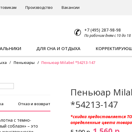
товикам
Производство
Вакансии
+7 (495) 287-98-98
По рабочим дням с 10 до 18
ПАЛЬНИКИ
ДЛЯ СНА И ОТДЫХА
КОРРЕКТИРУЮ
дыха
Пеньюары
Пеньюар Milabel *54213-147
Пеньюар Mila
*54213-147
ка
Отказ и возврат
*скидка предоставляется Т
лотна с темно-
определенные цвета товара
ый соблазн» – это
1 560 р.
5 190 р.
е женственности,