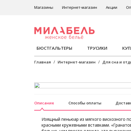
Магазины
Интернет-магазин
Акции
Оп
БЮСТГАЛЬТЕРЫ
ТРУСИКИ
КУ
Главная
Интернет-магазин
Для сна и от
Описание
Способы оплаты
Достав
Изящный пеньюар из мягкого вискозного по
красными кружевными вставками. «Гранатов
больше, чем просто одежда, это выражени