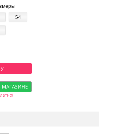
азмеры
54
НУ
В МАГАЗИНЕ
латно!