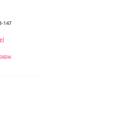
3-147
el
юары