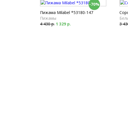
-70%
Пижама Milabel *53180-147
Соро
Пижамы
Бель
4 430 р.
1 329 р.
3 43